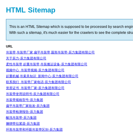
HTML Sitemap
This is an HTML Sitemap which is supposed to be processed by search engi
With such a sitemap, it's much easier for the crawlers to see the complete struct
URL
吊装带,吊装带厂家,扁平吊装带,圆形吊装带-辰力集团有限公司
关于辰力-辰力集团有限公司
柔性吊装带,起重吊装带,吊装搬运设备-辰力集团有限公司
视频中心_吊装带视频-辰力集团有限公司
起重机械,吊索具知识_新闻中心-辰力集团有限公司
联系我们_吊装带厂家电话-辰力集团有限公司
资质证书_吊装带厂家-辰力集团有限公司
吊装带使用说明书-辰力集团有限公司
吊装带规格型号-辰力集团
扁平吊装带厂家批发-辰力集团
吊装带检测报告-辰力集团
酸洗吊装带-辰力集团
捆绑带拉紧器-辰力集团
环形吊装带和环眼吊装带区别-辰力集团