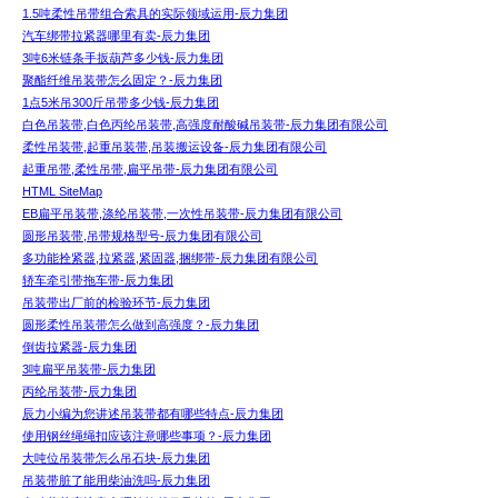
1.5吨柔性吊带组合索具的实际领域运用-辰力集团
汽车绑带拉紧器哪里有卖-辰力集团
3吨6米链条手扳葫芦多少钱-辰力集团
聚酯纤维吊装带怎么固定？-辰力集团
1点5米吊300斤吊带多少钱-辰力集团
白色吊装带,白色丙纶吊装带,高强度耐酸碱吊装带-辰力集团有限公司
柔性吊装带,起重吊装带,吊装搬运设备-辰力集团有限公司
起重吊带,柔性吊带,扁平吊带-辰力集团有限公司
HTML SiteMap
EB扁平吊装带,涤纶吊装带,一次性吊装带-辰力集团有限公司
圆形吊装带,吊带规格型号-辰力集团有限公司
多功能拴紧器,拉紧器,紧固器,捆绑带-辰力集团有限公司
轿车牵引带拖车带-辰力集团
吊装带出厂前的检验环节-辰力集团
圆形柔性吊装带怎么做到高强度？-辰力集团
倒齿拉紧器-辰力集团
3吨扁平吊装带-辰力集团
丙纶吊装带-辰力集团
辰力小编为您讲述吊装带都有哪些特点-辰力集团
使用钢丝绳绳扣应该注意哪些事项？-辰力集团
大吨位吊装带怎么吊石块-辰力集团
吊装带脏了能用柴油洗吗-辰力集团