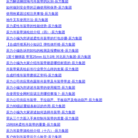
辰力解说钢丝绳与吊装带的区别-辰力集团
如何做到安全带的正确使用和保养-辰力集团
使用拴紧器过程注意事项-辰力集团
地牛叉车使用方法-辰力集团
辰力柔性吊装带的性能优势-辰力集团
辰力吊装带涤纶丝介绍（四）-辰力集团
辰力小编为您讲述柔性吊装带的打包步骤-辰力集团
【合成纤维系列小知识】弹性体纤维-辰力集团
辰力小编告诉您卸扣的检测及报费标准-辰力集团
1英寸捆绑器 带宽25mm 拉力1吨 河北辰力集团-辰力集团
辰力小编为大家介绍吊装带都是哪些材质的-辰力集团
吊装带索具给起吊行业带怎么样的发展-辰力集团
合成纤维吊装带磨损正常吗-辰力集团
辰力公司供应黑色圆形吊装带及吊装带带皮-辰力集团
辰力小编为您讲述吊装带的使用规范-辰力集团
在使用安全网时应该注意哪些事项？-辰力集团
辰力公司供应吊装带、手拉葫芦、手板葫芦及电动葫芦-辰力集团
辰力80级起重链条标识的作用-辰力集团
辰力小编为大家讲述如何选择吊装带-辰力集团
需从三个方面入手来控制吊装带的质量-辰力集团
15吨8米柔性吊装带的重量-辰力集团
辰力吊装带涤纶丝介绍（十六）-辰力集团
客户收到吊装带后怎么验货-辰力集团