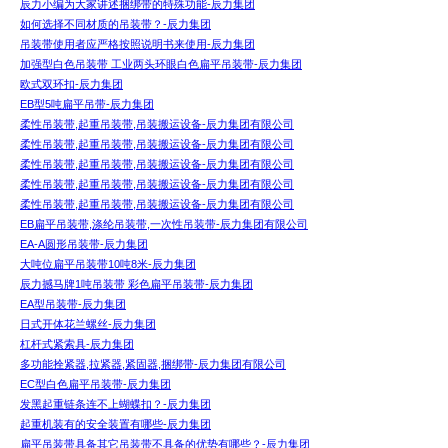
辰力小编为大家讲述捆绑带的特殊功能-辰力集团
如何选择不同材质的吊装带？-辰力集团
吊装带使用者应严格按照说明书来使用-辰力集团
加强型白色吊装带 工业两头环眼白色扁平吊装带-辰力集团
欧式双环扣-辰力集团
EB型5吨扁平吊带-辰力集团
柔性吊装带,起重吊装带,吊装搬运设备-辰力集团有限公司
柔性吊装带,起重吊装带,吊装搬运设备-辰力集团有限公司
柔性吊装带,起重吊装带,吊装搬运设备-辰力集团有限公司
柔性吊装带,起重吊装带,吊装搬运设备-辰力集团有限公司
柔性吊装带,起重吊装带,吊装搬运设备-辰力集团有限公司
EB扁平吊装带,涤纶吊装带,一次性吊装带-辰力集团有限公司
EA-A圆形吊装带-辰力集团
大吨位扁平吊装带10吨8米-辰力集团
辰力撼马牌1吨吊装带 彩色扁平吊装带-辰力集团
EA型吊装带-辰力集团
日式开体花兰螺丝-辰力集团
杠杆式紧索具-辰力集团
多功能拴紧器,拉紧器,紧固器,捆绑带-辰力集团有限公司
EC型白色扁平吊装带-辰力集团
发黑起重链条连不上蝴蝶扣？-辰力集团
起重机装有的安全装置有哪些-辰力集团
扁平吊装带具备其它吊装带不具备的优势有哪些？-辰力集团