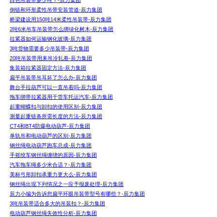
白色吊装带多少吨？-辰力集团
倒链和环形柔性吊带安装管道-辰力集团
桥梁建设用150吨14米柔性吊装带-辰力集团
2吨6米吊车吊装带怎么绑绿化树木-辰力集团
拉紧器如何运输钢化玻璃-辰力集团
3吨货物需要多少吊装带-辰力集团
20吨吊装带用来吊冷轧卷-辰力集团
集装箱拉紧器固定方法-辰力集团
扁平吊装带吊耳坏了怎么办-辰力集团
舞台手拉葫芦可以一直吊着吗-辰力集团
拖车绑带拉紧器用于货车托运汽车-辰力集团
起重蝴蝶扣与卸扣的使用区别-辰力集团
测量起重链条所需长度的方法-辰力集团
CT4和BT4防爆电动葫芦-辰力集团
单轨吊和电动葫芦的区别-辰力集团
钢丝绳电动葫芦跑车总成-辰力集团
手摇绞车钢丝绳缠绕的原因-辰力集团
汽车拖车绳多少米合适？-辰力集团
美标弓形卸扣承重力更大么-辰力集团
钢丝绳出现下列情况之一应予报废处理-辰力集团
辰力小编为告诉您扁平环眼吊装带型号有哪些？-辰力集团
3吨吊装带适合多大的吊装扣？-辰力集团
电动葫芦钢丝绳失效性分析-辰力集团