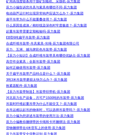
矿用高强度链条用于煤矿刮板机、采煤机-辰力集团
辰力小编告诉您吊具与索具有哪些不同-辰力集团
电动葫芦运行时出现异常响声应该怎么办？-辰力集团
扁平吊带为什么不能重叠使用？-辰力集团
什么原因造成涤／棉纱线染深色时牢度极差？-辰力集团
起重吊装带需要定期检验吗-辰力集团
EB型6吨扁平吊装带-辰力集团
合成纤维吊装带-吊具索具-吊绳-辰力集团有限公司
辰力、五洲、撼马牌彩色吊装带-辰力集团
【辰力小知识】合成纤维吊装带具有哪些优缺点-辰力集团
高空作业索具：全新吊装带-辰力集团
如何正确使用吊装带-辰力集团
关于扁平吊装带产品特点是什么？-辰力集团
3吨3米吊装带磨损太快怎么办？-辰力集团
拴紧器配件-辰力集团
【辰力吊装带制造】吊装带织带机-辰力集团
河北辰力生产设备，月可产1500吨的吊装带-辰力集团
吊装时纤维起重吊带为什么不能交叉？-辰力集团
在吊运难以起吊的物体时，可以选择吊装带吗？-辰力集团
辰力小编为您讲述吊装带的使用方法-辰力集团
辰力小编教你捆绑带的卡绳和卡环捆绑法-辰力集团
货物捆绑带在4米货车上的使用-辰力集团
辰力吊装带安全倍数识别-辰力集团