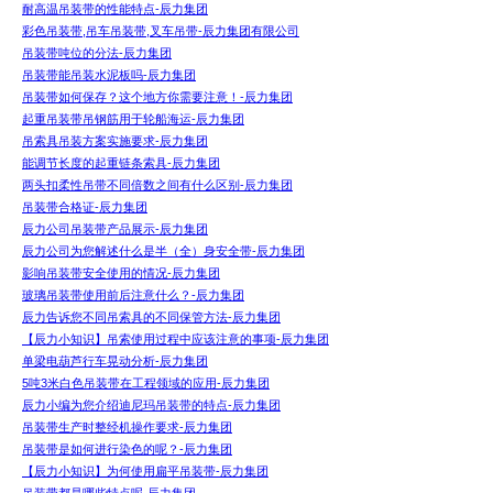
耐高温吊装带的性能特点-辰力集团
彩色吊装带,吊车吊装带,叉车吊带-辰力集团有限公司
吊装带吨位的分法-辰力集团
吊装带能吊装水泥板吗-辰力集团
吊装带如何保存？这个地方你需要注意！-辰力集团
起重吊装带吊钢筋用于轮船海运-辰力集团
吊索具吊装方案实施要求-辰力集团
能调节长度的起重链条索具-辰力集团
两头扣柔性吊带不同倍数之间有什么区别-辰力集团
吊装带合格证-辰力集团
辰力公司吊装带产品展示-辰力集团
辰力公司为您解述什么是半（全）身安全带-辰力集团
影响吊装带安全使用的情况-辰力集团
玻璃吊装带使用前后注意什么？-辰力集团
辰力告诉您不同吊索具的不同保管方法-辰力集团
【辰力小知识】吊索使用过程中应该注意的事项-辰力集团
单梁电葫芦行车晃动分析-辰力集团
5吨3米白色吊装带在工程领域的应用-辰力集团
辰力小编为您介绍迪尼玛吊装带的特点-辰力集团
吊装带生产时整经机操作要求-辰力集团
吊装带是如何进行染色的呢？-辰力集团
【辰力小知识】为何使用扁平吊装带-辰力集团