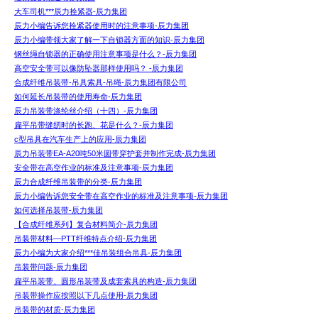
大车司机***辰力拴紧器-辰力集团
辰力小编告诉您拴紧器使用时的注意事项-辰力集团
辰力小编带领大家了解一下自锁器方面的知识-辰力集团
钢丝绳自锁器的正确使用注意事项是什么？-辰力集团
高空安全带可以像防坠器那样使用吗？ -辰力集团
合成纤维吊装带-吊具索具-吊绳-辰力集团有限公司
如何延长吊装带的使用寿命-辰力集团
辰力吊装带涤纶丝介绍（十四）-辰力集团
扁平吊带缝纫时的长跑、花是什么？-辰力集团
c型吊具在汽车生产上的应用-辰力集团
辰力吊装带EA-A20吨50米圆带穿护套并制作完成-辰力集团
安全带在高空作业的标准及注意事项-辰力集团
辰力合成纤维吊装带的分类-辰力集团
辰力小编告诉您安全带在高空作业的标准及注意事项-辰力集团
如何选择吊装带-辰力集团
【合成纤维系列】复合材料简介-辰力集团
吊装带材料—PTT纤维特点介绍-辰力集团
辰力小编为大家介绍***佳吊装组合吊具-辰力集团
吊装带问题-辰力集团
扁平吊装带、圆形吊装带及成套索具的构造-辰力集团
吊装带操作应按照以下几点使用-辰力集团
吊装带的材质-辰力集团