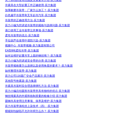
关于卸扣的使用范围及安装要求介绍-辰力集团
吊索具在大型起重工件正确使用-辰力集团
加厚耐磨吊装带：厂家怎么加工？-辰力集团
白色扁平吊装带和叉车起吊汽车-辰力集团
吊装带的正确使用方法-辰力集团
辰力小编为您讲述吊装带的规格与选择问题-辰力集团
港口使用工业吊装带注意事项-辰力集团
柔性吊装带的优点-辰力集团
手拉葫芦在使用中谨防污染-辰力集团
视频中心_吊装带视频-辰力集团有限公司
EA型8吨柔性吊带-辰力集团
如何去维护起重吊车上面的钢丝绳？-辰力集团
辰力小编为您讲述安全带的分类-辰力集团
吊装带规格要怎么选择以及使用角度的要求？-辰力集团
如何整理吊装带-辰力集团
辰力公司116届广交会产品展示-辰力集团
其他型号拴紧器-辰力集团
吊索具吊装时应合理选择绑扎方法-辰力集团
辰力小编总结圆形吊装带所具有独特的优点-辰力集团
钢丝绳索具的外观和捻制质量的检修介绍-辰力集团
圆钢吊具使用注意事项、保养及维护-辰力集团
辰力吊装带涤纶丝上染技术（四）-辰力集团
模锻卸扣缺陷不允许补焊怎么办？-辰力集团