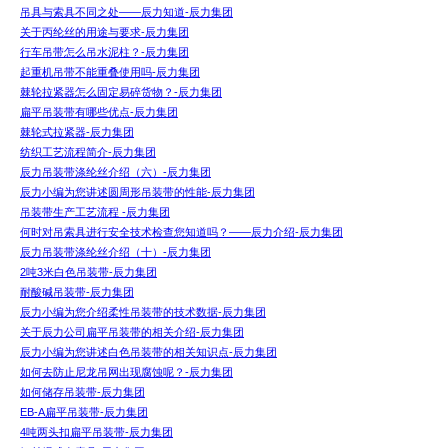
吊具与索具不同之处——辰力知道-辰力集团
关于丙纶丝的用途与要求-辰力集团
行车吊带怎么吊水泥柱？-辰力集团
起重机吊带不能重叠使用吗-辰力集团
棘轮拉紧器怎么固定易碎货物？-辰力集团
扁平吊装带有哪些优点-辰力集团
棘轮式拉紧器-辰力集团
纺织工艺流程简介-辰力集团
辰力吊装带涤纶丝介绍（六）-辰力集团
辰力小编为您讲述圆周形吊装带的性能-辰力集团
吊装带生产工艺流程 -辰力集团
何时对吊索具进行安全技术检查您知道吗？——辰力介绍-辰力集团
辰力吊装带涤纶丝介绍（十）-辰力集团
2吨3米白色吊装带-辰力集团
耐酸碱吊装带-辰力集团
辰力小编为您介绍柔性吊装带的技术数据-辰力集团
关于辰力公司扁平吊装带的相关介绍-辰力集团
辰力小编为您讲述白色吊装带的相关知识点-辰力集团
如何去防止尼龙吊网出现腐蚀呢？-辰力集团
如何储存吊装带-辰力集团
EB-A扁平吊装带-辰力集团
4吨两头扣扁平吊装带-辰力集团