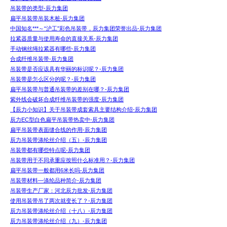
吊装带的类型-辰力集团
扁平吊装带吊装木桩-辰力集团
中国知名***～“沪工”彩色吊装带，辰力集团荣誉出品-辰力集团
拉紧器质量与使用寿命的直接关系-辰力集团
手动钢丝绳拉紧器有哪些-辰力集团
合成纤维吊装带-辰力集团
吊装带是否应该具有华丽的标识呢？-辰力集团
吊装带是怎么区分的呢？-辰力集团
扁平吊装带与普通吊装带的差别在哪？-辰力集团
紫外线会破坏合成纤维吊装带的强度-辰力集团
【辰力小知识】关于吊装带成套索具主要结构介绍-辰力集团
辰力EC型白色扁平吊装带热卖中-辰力集团
扁平吊装带表面缝合线的作用-辰力集团
辰力吊装带涤纶丝介绍（五）-辰力集团
吊装带都有哪些特点呢-辰力集团
吊装带用于不同承重应按照什么标准用？-辰力集团
扁平吊装带一般都用6米长吗-辰力集团
吊装带材料—涤纶品种简介-辰力集团
吊装带生产厂家：河北辰力批发-辰力集团
使用吊装带吊了两次就变长了？-辰力集团
辰力吊装带涤纶丝介绍（十八）-辰力集团
辰力吊装带涤纶丝介绍（九）-辰力集团