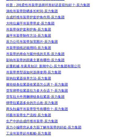
科普：2吨柔性吊装带选择环形好还是双扣好？-辰力集团
涤纶吊装带防晒多长时间-辰力集团
合成纤维吊装带护套护角作用-辰力集团
大吨位扁平吊装带带皮-辰力集团
吊装带保护套和护角-辰力集团
扁平吊装带制作方法-辰力集团
辰力公司吊装带加宽图片-辰力集团
吊装带脱线还能用吗-辰力集团
吊装带的寿命与紫外线的关系-辰力集团
影响吊装带的因素主要有哪些-辰力集团
起重机械,吊索具知识_新闻中心-辰力集团有限公司
吊装带类型该如何选择使用-辰力集团
双钩拉紧器保养方法-辰力集团
棘轮链条拉紧器收紧器怎么调？-辰力集团
货车绑带拉紧器拉力多大合适？-辰力集团
货车拉大件用捆绑链条拉紧器-辰力集团
绑带拉紧器多余的怎么收-辰力集团
两头扣扁平吊装带型号有哪些？-辰力集团
环眼吊装带生产流程-辰力集团
生产中的合成纤维吊装带-辰力集团
辰力小编带您从多方面了解吊装带的好处-辰力集团
工业吊装带起吊船舶-辰力集团