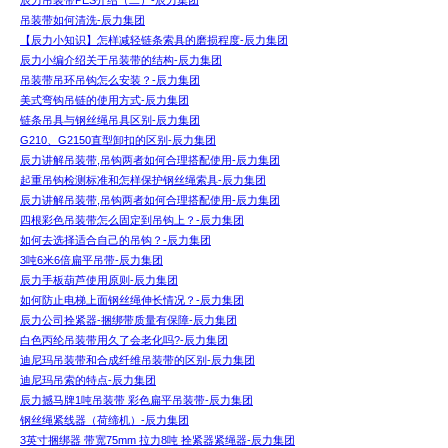
辰力吊装带PES介绍（二）-辰力集团
吊装带如何清洗-辰力集团
【辰力小知识】怎样减轻链条索具的磨损程度-辰力集团
辰力小编介绍关于吊装带的结构-辰力集团
吊装带吊环吊钩怎么安装？-辰力集团
美式弯钩吊链的使用方式-辰力集团
链条吊具与钢丝绳吊具区别-辰力集团
G210、G2150直型卸扣的区别-辰力集团
辰力讲解吊装带,吊钩两者如何合理搭配使用-辰力集团
起重吊钩检测标准和怎样保护钢丝绳索具-辰力集团
辰力讲解吊装带,吊钩两者如何合理搭配使用-辰力集团
四根彩色吊装带怎么固定到吊钩上？-辰力集团
如何去选择适合自己的吊钩？-辰力集团
3吨6米6倍扁平吊带-辰力集团
辰力手板葫芦使用原则-辰力集团
如何防止电梯上面钢丝绳伸长情况？-辰力集团
辰力公司拴紧器-捆绑带质量有保障-辰力集团
白色丙纶吊装带用久了会老化吗?-辰力集团
迪尼玛吊装带和合成纤维吊装带的区别-辰力集团
迪尼玛吊索的特点-辰力集团
辰力撼马牌1吨吊装带 彩色扁平吊装带-辰力集团
钢丝绳紧线器（荷缔机）-辰力集团
3英寸捆绑器 带宽75mm 拉力8吨 拴紧器紧绳器-辰力集团