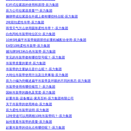
杠杆式拉紧器的使用和原理-辰力集团
辰力公司拉紧器质量***-辰力集团
捆绑带或拉紧器在外观上都有哪些特点呢-辰力集团
2吨双扣柔性吊带-辰力集团
雨雪天气怎么使用圆形柔性吊带？-辰力集团
白色丙纶吊装带吨位区分-辰力集团
10米5吨扁平吊装带能跟那些起重机械配合使用-辰力集团
EA型10吨柔性吊装带-辰力集团
撼马牌5吨3米白色吊装带-辰力集团
常见的吊装带都有哪些型号呢？-辰力集团
吊装带质量的要求-辰力集团
吊装带的主要缺点是什么呢？-辰力集团
大吨位吊装带使用方法及注意事项-辰力集团
辰力小编为您概述扁平吊装带及环眼的不同的形态-辰力集团
吊装带使用有哪些规范？-辰力集团
国标吊装带的颜色及宽度-辰力集团
起重吊装-设备搬运-索具百科-辰力集团有限公司
关于吊装带的使用寿命-辰力集团
辰力柔性吊装带说明-辰力集团
12吨管道可以用两根10吨吊装带吗？-辰力集团
如何查看吊装带的质量-辰力集团
起重吊装带的优化点有哪些呢？-辰力集团